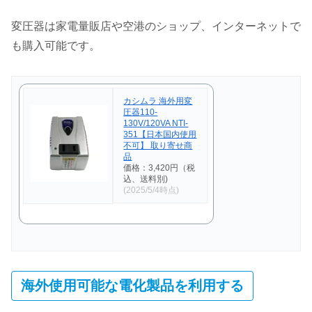
変圧器は家電量販店や空港のショップ、インターネットで
も購入可能です。
カシムラ 海外用変
圧器110-
130V/120VA NTI-
351【日本国内使用
不可】 取り寄せ商
品
価格：3,420円（税
込、送料別)
(2025/5/4時点)
海外使用可能な電化製品を利用する