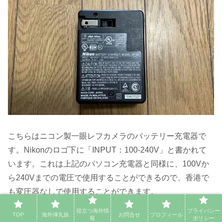
こちらはニコン製一眼レフカメラのバッテリー充電器で
す。Nikonのロゴ下に「INPUT：100‐240V」と書かれて
います。これは上記のパソコン充電器と同様に、100Vか
ら240Vまでの電圧で使用することができるので、香港で
も変圧器なしで使用することができます。
役立つ海外情
プライバシー
TOP
海外弾丸旅
お問合せ
プロフィール
報
ポリシー
最近のカメラの場合は一眼レフ/ミラーレス一眼は、ほぼ