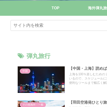
TOP
海外弾丸旅
弾丸旅行
【中国・上海】読め
中国
上海を100％楽しむため
いるので、スケジュールに
便利なツールまで幅広く解
【羽田空港発ひとり旅
その他海外・一般