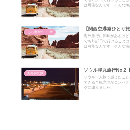
でも1泊2日で行けること
は可能なんです！そんな海
【関西空港発ひとり旅
その他海外・一般
海外旅行に興味があるけど
でも1泊2日で行けること
は可能なんです！そんな海
ソウル弾丸旅行No,2
海外弾丸旅
ソウル一人旅で感じたこと
できる？観光地がコンパク
グに綴りました。