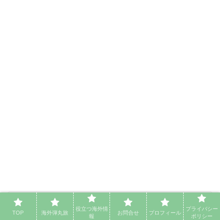
mi-chan
役立つ海外情
プライバシー
京都出身。
TOP
海外弾丸旅
お問合せ
プロフィール
報
ポリシー