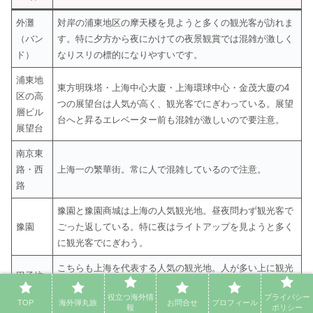
外灘
対岸の浦東地区の摩天楼を見ようと多くの観光客が訪れま
（バン
す。特に夕方から夜にかけての夜景観賞では混雑が激しく
ド）
なりスリの標的になりやすいです。
浦東地
東方明珠塔・上海中心大廈・上海環球中心・金茂大廈の4
区の高
つの展望台は人気が高く、観光客でにぎわっている。展望
層ビル
台へと昇るエレベーター前も混雑が激しいので要注意。
展望台
南京東
路・西
上海一の繁華街。常に人で混雑しているので注意。
路
豫園と豫園商城は上海の人気観光地。昼夜問わず観光客で
豫園
ごった返している。特に夜はライトアップを見ようと多く
に観光客でにぎわう。
こちらも上海を代表する人気の観光地。人が多い上に観光
田子坊
路地が狭いので人との距離が近くなりやすい。
役立つ海外情
プライバシー
TOP
海外弾丸旅
お問合せ
プロフィール
報
ポリシー