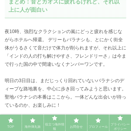
まとめ：音とカオスに疲れるけれど、それ以
上に人が面白い
夜10時、強烈なクラクションの嵐にどっと疲れを感じな
がらホテルへ帰還。 デリーもバラナシも、とにかく街全
体がうるさくて音だけで体力が削られますが、それ以上に
「インドの人の打ち解けやすさ、フレンドリーさ」は今ま
で行った国の中で間違いなくナンバーワンです。
明日の3日目は、まだじっくり回れていないバラナシのデ
ィープな路地裏を、中心に歩き回ってみようと思います。
聖地バラナシの本番はここから。一体どんな出会いが待っ
ているのか、お楽しみに！
🎥
リクシャーマンとの爆笑交渉や、バラナシの物凄い人
役立つ海外情
プライバシー
TOP
海外弾丸旅
お問合せ
プロフィール
報
ポリシー
混みのリアルな映像は、ぜひYouTube動画でご覧くださ